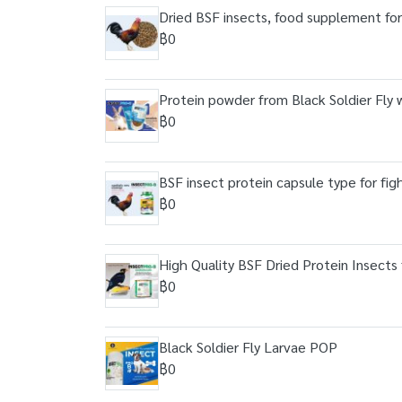
Dried BSF insects, food supplement for
฿0
Protein powder from Black Soldier Fl
฿0
BSF insect protein capsule type for fi
฿0
High Quality BSF Dried Protein Insects f
฿0
Black Soldier Fly Larvae POP
฿0