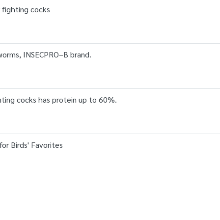
 fighting cocks
y worms, INSECPRO–B brand.
ghting cocks has protein up to 60%.
or Birds' Favorites