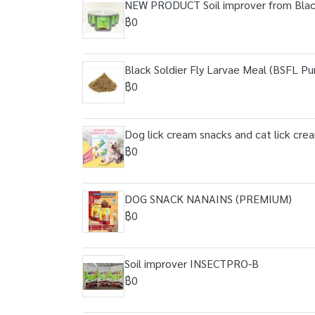
NEW PRODUCT Soil improver from Black
฿0
Black Soldier Fly Larvae Meal (BSFL P
฿0
Dog lick cream snacks and cat lick cre
฿0
DOG SNACK NANAINS (PREMIUM)
฿0
Soil improver INSECTPRO-B
฿0