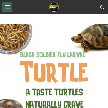
THAILAND BSF
...
BSF drying
Dried Black Soldier Fly Larvae Brand: Superfood BSF