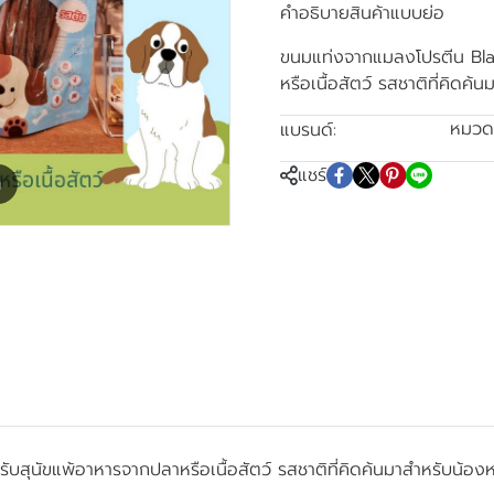
คำอธิบายสินค้าแบบย่อ
ขนมแท่งจากแมลงโปรตีน Blac
หรือเนื้อสัตว์ รสชาติที่คิด
หมวดห
แบรนด์:
INSECTPRO-B
แชร์
m
บสุนัขแพ้อาหารจากปลาหรือเนื้อสัตว์ รสชาติที่คิดค้นมาสำหรับน้อ