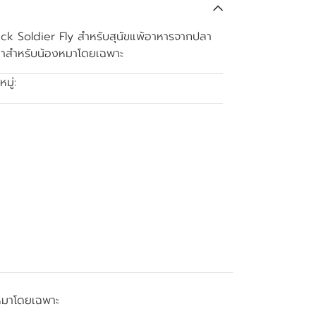
k Soldier Fly สำหรับสุนัขแพ้อาหารจากปลา
ค้นมาสำหรับน้องหมาโดยเฉพาะ
มู่:
ขนมแท่งโปรตีนสูง BSF
งหมาโดยเฉพาะ