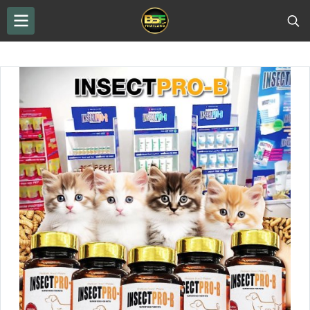
THAILAND BSF
...
น้ำมัน BSF
น้ำมัน BSF ซอฟท์เจล INSEC PRO-B สำหรับน้องแมว