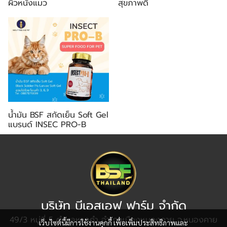
ผิวหนังแมว
สุขภาพดี
น้ำมัน BSF สกัดเย็น Soft Gel
แบรนด์ INSEC PRO-B
บริษัท บีเอสเอฟ ฟาร์ม จำกัด
49/3 หมู่ที่ 5 ตำบลหาดคำ อำเภอเมืองหนองคาย จ.หนองคาย
เว็บไซต์นี้มีการใช้งานคุกกี้ เพื่อเพิ่มประสิทธิภาพและ