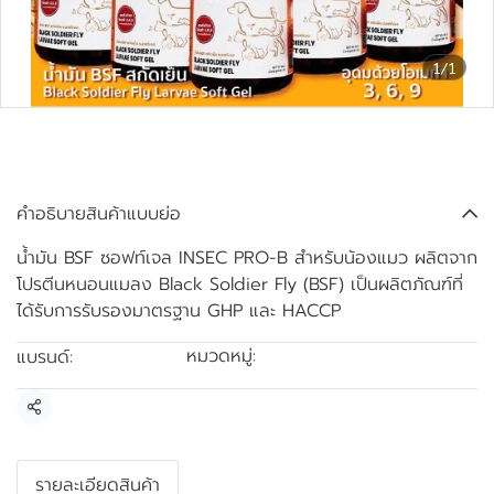
1/1
น้ำมัน BSF ซอฟท์เจล INSEC
PRO-B สำหรับน้องแมว
คำอธิบายสินค้าแบบย่อ
น้ำมัน BSF ซอฟท์เจล INSEC PRO-B สำหรับน้องแมว ผลิตจาก
โปรตีนหนอนแมลง Black Soldier Fly (BSF) เป็นผลิตภัณฑ์ที่
ได้รับการรับรองมาตรฐาน GHP และ HACCP
หมวดหมู่:
แบรนด์:
น้ำมัน BSF
INSECTPRO-B
แชร์
รายละเอียดสินค้า