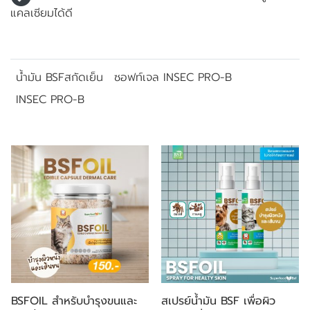
แคลเซียมได้ดี
น้ำมัน BSFสกัดเย็น
ซอฟท์เจล INSEC PRO-B
INSEC PRO-B
สินค้าที่เกี่ยวข้อง
BSFOIL สำหรับบำรุงขนและ
สเปรย์น้ำมัน BSF เพื่อผิว