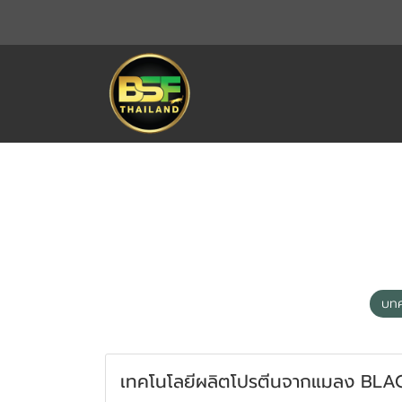
THAILAND BSF
บทความทั้งหมด
บทความ BSF
บทค
เทคโนโลยีผลิตโปรตีนจากแมลง BL